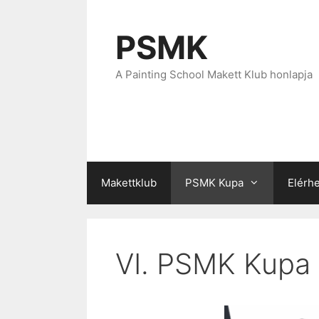
Kilépés
a
PSMK
tartalomba
A Painting School Makett Klub honlapja
Makettklub
PSMK Kupa
Elérh
VI. PSMK Kupa